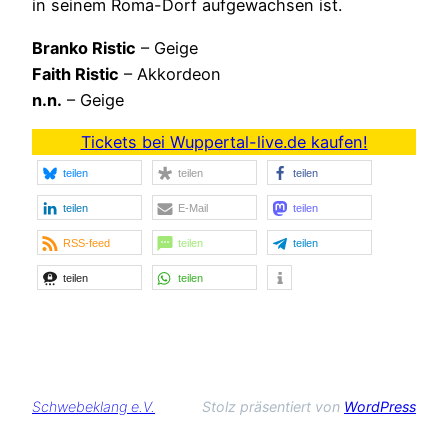
in seinem Roma-Dorf aufgewachsen ist.
Branko Ristic
– Geige
Faith Ristic
– Akkordeon
n.n.
– Geige
Tickets bei Wuppertal-live.de kaufen!
teilen
teilen
teilen
teilen
E-Mail
teilen
RSS-feed
teilen
teilen
teilen
teilen
Schwebeklang e.V.
Stolz präsentiert von
WordPress